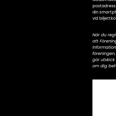
postadress.
din smartph
vid biljettkö
När du reg
att Föreni
information
föreningen,
gör utskic
om dig beh