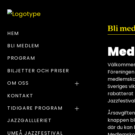
Bli me
HEM
BLI MEDLEM
Med
PROGRAM
Välkommen 
BILJETTER OCH PRISER
Föreningen
medlemskap 
OM OSS
Sveriges vi
rabatterat 
KONTAKT
Jazzfestival
TIDIGARE PROGRAM
Årsavgiften
knappen bli
JAZZGALLLERIET
där du kan 
UMEÅ JAZZFESTIVAL
Medlemskort