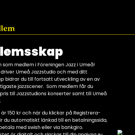
dlem
lemsskap
som medlem i Föreningen Jazz i Umeå!
 driver Umeå Jazzstudio och med ditt
bidrar du till fortsatt utveckling av en av
ktigaste jazzscener. Som medlem får du
pris till Jazzstudions konserter samt till Umeå
.
 är 150 kr och när du klickar på Registrera-
r du automatiskt länkad till en betalningssida,
betala med swish eller via bankgiro.
et är digitalt och skickas till din angivna e-