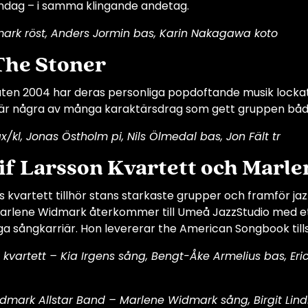
dag – i samma klingande andetag.
mark röst, Anders Jormin bas, Karin Nakagawa koto
The Stoner
en 2004 har deras personliga popdoftande musik lockat ny
t är några av många karaktärsdrag som gett gruppen både
ax/kl, Jonas Östholm pi, Nils Ölmedal bas, Jon Fält tr
eif Larsson Kvartett och Marl
ns kvartett tillhör stans starkaste grupper och framför ja
Marlene Widmark återkommer till Umeå JazzStudio med et
a sångkarriär. Hon levererar the American Songbook til
n kvartett – Kia Irgens sång, Bengt-Åke Armelius bas, Eric 
r
mark Allstar Band – Marlene Widmark sång, Birgit Lindbe