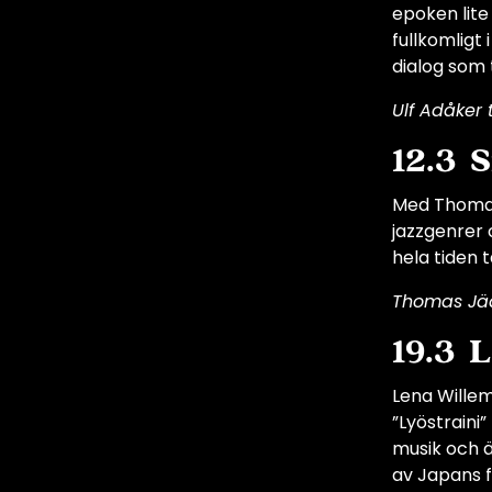
epoken lite
fullkomligt
dialog som
Ulf Adåker 
12.3 
Med Thomas 
jazzgenrer 
hela tiden tä
Thomas Jäd
19.3 
Lena Willem
”Lyöstraini”
musik och 
av Japans f