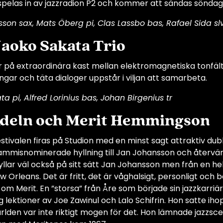
pelas in av jazzradion P2 och kommer att sändas söndag de
son sax, Mats Öberg pi, Clas Lassbo bas, Rafael Sida sl
Naoko Sakata Trio
 på extraordinära kast mellan elektromagnetiska tonfält i 
ngar och täta dialoger uppstår i viljan att samarbeta.
a pi, Alfred Lorinius bas, Johan Birgenius tr
Adeln och Merit Hemmingson
stivalen firas på Studion med en minst sagt attraktiv d
mmisnominerade hyllning till Jan Johansson och återvän
yllar väl också på sitt sätt Jan Johansson men från en h
ew Orleans. Det är fritt, det är våghalsigt, personligt o
om Merit. En ”storsa” från Åre som började sin jazzkarriär
og lektioner av Joe Zawinul och Lalo Schifrin. Hon satte i
Världen var inte riktigt mogen för det. Hon lämnade jazz