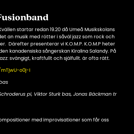
Fusionband
Kvällen startar redan 19.20 då Umeå Musikskolans
det an musik med rötter i såväl jazz som rock och
er. Därefter presenterar vi K.O.M.P. K.O.M.P heter
den kanadensiska sångerskan Kiralina Salandy. På
svängigt, kraftfullt och själfullt. är ofta rätt.
/mTjwU-o0j-I
 bas
chroderus pi, Viktor Sturk bas, Jonas Bäckman tr
positioner med improvisationer som får oss