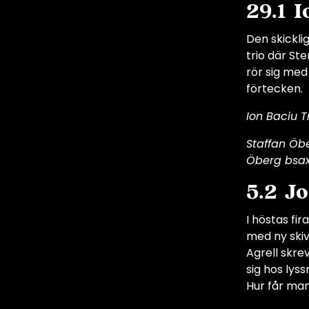
29.1 
Den skickli
trio där St
rör sig med
förtecken.
Ion Baciu T
Staffan Öbe
Öberg bsax,
5.2 J
I höstas fi
med ny skiv
Agrell skre
sig hos lyss
Hur får man