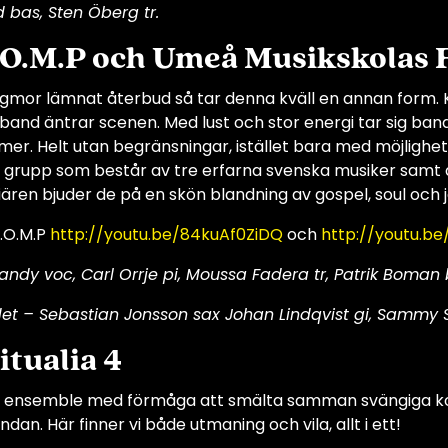
 bas, Sten Öberg tr.
.O.M.P och Umeå Musikskolas 
gmor lämnat återbud så tar denna kväll en annan form. 
nband äntrar scenen. Med lust och stor energi tar sig ban
tmer. Helt utan begränsningar, istället bara med möjlighet
 grupp som består av tre erfarna svenska musiker samt 
n bjuder de på en skön blandning av gospel, soul och jazz: 
K.O.M.P
http://youtu.be/84kuAf0ZiDQ
och
http://youtu.be
landy voc, Carl Orrje pi, Moussa Fadera tr, Patrik Boman
et – Sebastian Jonsson sax Johan Lindqvist gi, Sammy S
itualia 4
 ensemble med förmåga att smälta samman svängiga kom
dan. Här finner vi både utmaning och vila, allt i ett!