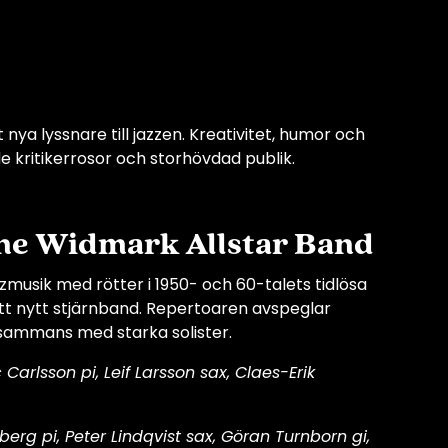
a lyssnare till jazzen. Kreativitet, humor och
 kritikerrosor och storhövdad publik.
ene Widmark Allstar Band
zzmusik med rötter i 1950- och 60-talets tidlösa
t nytt stjärnband. Repertoaren avspeglar
lsammans med starka solister.
Carlsson pi, Leif Larsson sax, Claes-Erik
rg pi, Peter Lindqvist sax, Göran Turnborn gi,