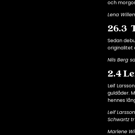
och morgon
Lena Wille
26.3 
Sedan debut
originalite
Nils Berg s
2.4 L
Leif Larsso
guldåder. 
hennes lång
Leif Larsso
Schwartz t
Marlene Wid