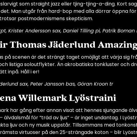
 slarvigt som straight jazz eller tjing-tjing-a-ding. Kort
 i det. Man utgår från hard-bop med alla dörrar öppna för 
 trotsar postmodernismens skepticism.
tpt, Krister Andersson sax, Daniel Tilling pi, Patrik Boman
Sir Thomas Jäderlund Amazing
på scenen är det strängt taget omöjligt att värja sig 
och listiga soloutflykter. Än akrobatiska tonkluster oc
tt inpå. Håll i er!
erlund sax, Peter Jansson bas, Göran Kroon tr
Lena Willemark Lyöstraini
ark har gång efter annan visat att hennes sjungande älvda
 – älvdalsmål för ”träd av ljus” – är inget undantag. I Lyös
äkta ljuv och ny musik uppstår. Tillsammans med tonkon
rämsta virtuoser på den 25-strängade koton – blir Lyöstr