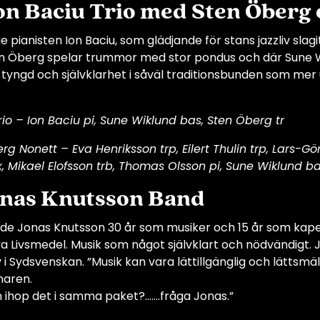
Ion Baciu Trio med Sten Öberg
ge pianisten Ion Baciu, som glädjande för stans jazzliv sl
en Öberg spelar trummor med stor pondus och där Sune Wi
 tyngd och självklarhet i såväl traditionsbunden som m
rio – Ion Baciu pi, Sune Wiklund bas, Sten Öberg tr
rg Nonett – Eva Henriksson trp, Eilert Thulin trp, Lars-G
 Mikael Elofsson trb, Thomas Olsson pi, Sune Wiklund ba
onas Knutsson Band
rade Jonas Knutsson 30 år som musiker och 15 år som kape
a Livsmedel. Musik som något självklart och nödvändigt. J
v i Sydsvenskan. ”Musik kan vara lättillgänglig och lättsmä
naren.
 ihop det i samma paket?…….fråga Jonas.”