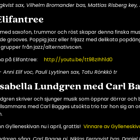
ngkvist sax, Vilhelm Bromander bas, Mattias Risberg key, J
Elifantree
 med saxofon, trummor och röst skapar denna finska mus
e grooves. Poppig jazz eller frijazz med delikata popdäng
rupper från jazz/alternativscen.
na på Elifantree:
http://youtu.be/tt98zIhh1d0
 Anni Elif voc, Pauli Lyytinen sax, Tatu Rönkkö tr
Isabella Lundgren med Carl Ba
ndgren skriver och sjunger musik som öppnar dörrar och b
illsammans med Carl Bagges utsökta trio tar hon sig an 
.
n Gylleneskivan nu i april, grattis!
Vinnare av Gylleneskiv
ndgren sång, Carl Bagge pi, Niklas Fernqvist bas, Daniel F