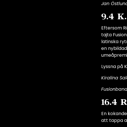
Jan Östlund
9.4 K
Eftersom Ri
tajta Fusio
latinska ry
en nybildad
umeåpremiäre
Lyssna på 
Kiralina Sa
Fusionband
16.4 R
En kokande
att tappa an