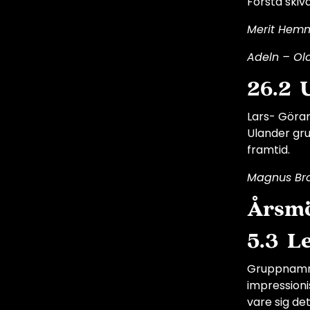
Första ski
Merit Hemm
Adeln – Ol
26.2
Lars- Göran
Ulander gru
framtid.
Magnus Bro
Årsmö
5.3 Le
Gruppnamnet
impressioni
vare sig de