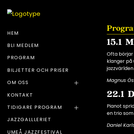
Progra
HEM
15.1 
BLI MEDLEM
Ofta börjar
PROGRAM
klanger på 
jazzvärlden
BILJETTER OCH PRISER
Magnus Östr
OM OSS
22.1 
KONTAKT
Pianot spri
TIDIGARE PROGRAM
en trio som
JAZZGALLLERIET
Daniel Karl
UMEÅ JAZZFESTIVAL