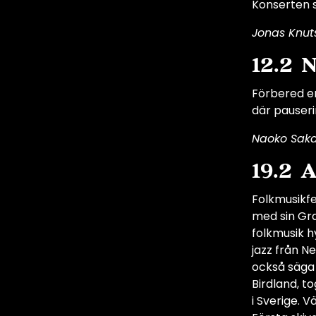
Konserten s
Jonas Knuts
12.2 
Förbered er
där pauseri
Naoko Sakat
19.2 
Folkmusikfe
med sin Gra
folkmusik h
jazz från N
också säga 
Birdland, t
i Sverige. 