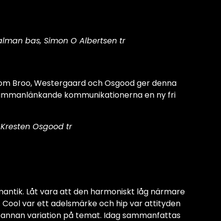
gil Kalman bas, Simon O Albertsen tr
r som Broo, Westergaard och Osgood ger denna
e sammanlänkande kommunikationerna en ny fri
 Kresten Osgood tr
antik. Låt vara att den harmoniskt låg närmare
 Cool var ett adelsmärke och hip var attityden
n annan variation på temat. Idag sammanfattas