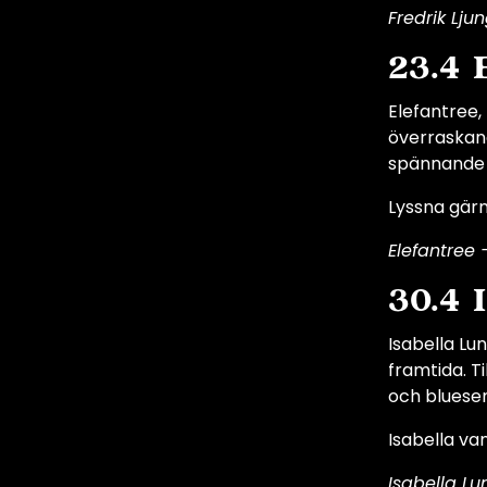
Fredrik Lju
23.4 
Elefantree,
överraskand
spännande g
Lyssna gär
Elefantree –
30.4 
Isabella Lu
framtida. T
och bluesen
Isabella van
Isabella Lu