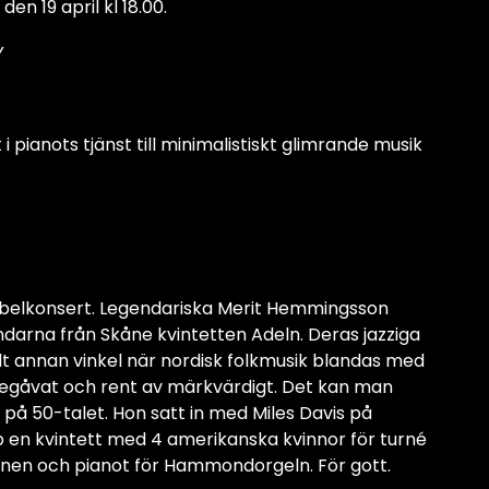
n 19 april kl 18.00.
v
pianots tjänst till minimalistiskt glimrande musik
ubbelkonsert. Legendariska Merit Hemmingsson
darna från Skåne kvintetten Adeln. Deras jazziga
elt annan vinkel när nordisk folkmusik blandas med
ch begåvat och rent av märkvärdigt. Det kan man
 på 50-talet. Hon satt in med Miles Davis på
hop en kvintett med 4 amerikanska kvinnor för turné
scenen och pianot för Hammondorgeln. För gott.