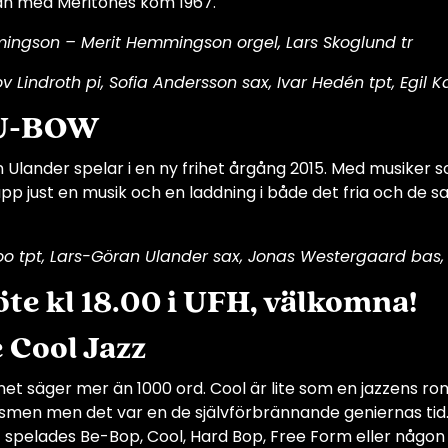
van med Meritones kom 1967.
ingson – Merit Hemmingson orgel, Lars Skoglund tr
ov Lindroth pi, Sofia Andersson sax, Ivar Hedén tpt, E
 U-BOW
 Ulander spelar i en ny frihet årgång 2015. Med musike
pp just en musik och en laddning i både det fria och d
o tpt, Lars-Göran Ulander sax, Jonas Westergaard bas,
te kl 18.00 i UFH, välkomna!
 Cool Jazz
 säger mer än 1000 ord. Cool är lite som en jazzens rom
smen men det var en de självförbrännande geniernas tid.
t spelades Be-Bop, Cool, Hard Bop, Free Form eller någo