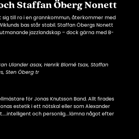
 och Staffan Öberg Nonett
agit sig till ro i en grannkommun, återkommer med
klunds bas står stabil. Staffan Öbergs Nonett
er utmanande jazzlandskap – dock gärna med B-
öran Ulander asax, Henrik Blomé tsax, Staffan
s, Sten Öberg tr
llmästare för Jonas Knutsson Band. Allt firades
onas estetik i ett nötskal eller som Alexander
lt…..intelligent och personlig….lämna något efter