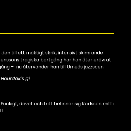
den till ett mäktigt skrik, intensivt skimrande
Svenssons tragiska bortgång har han åter erövrat
igång – nu återvänder han till Umeås jazzscen.
 Hourdakis gi
kigt, drivet och fritt befinner sig Karlsson mitt i
tt.