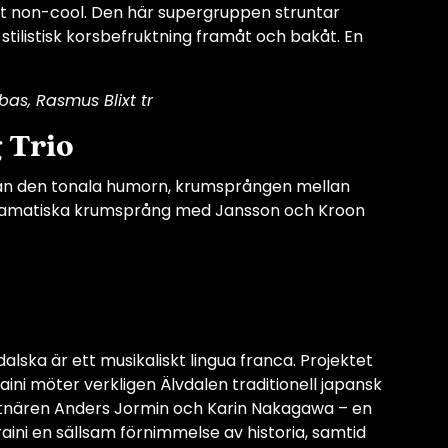
 sagt non-cool. Den här supergruppen struntar
stilistisk korsbefruktning framåt och bakåt. En
 bas, Rasmus Blixt tr
 Trio
från den tonala humorn, krumsprången mellan
h dramatiska krumsprång med Jansson och Kroon
lska är ett musikaliskt lingua franca. Projektet
traini möter verkligen Älvdalen traditionell japansk
stnären Anders Jormin och Karin Nakagawa – en
aini en sällsam förnimmelse av historia, samtid