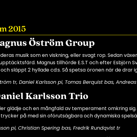
m 2015
Magnus Öström Group
 deras musik som en viskning, eller svagt rop. Sedan växer 
upptäcktsfärd. Magnus tillhörde E.S.T och efter Esbjörn 
 och släppt 2 hyllade cd:s. Så spetsa öronen när de drar 
öm tr, Daniel Karlsson pi, Tomas Berquist bas, Andreas
Daniel Karlsson Trio
der glädje och en mångfald av temperament omkring sig. Fun
 trycker på med sin oförutsägbara och dynamiska spelsä
sson pi, Christian Spering bas, Fredrik Rundqvist tr