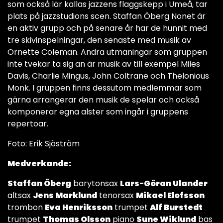
som också lär kallas jazzens flaggskepp i Umeå, tar
plats på jazzstudions scen. Staffan Öberg Nonet är
en aktiv grupp och på senare år har de hunnit med
tre skivinspelningar, den senaste med musik av
Ornette Coleman. Andra utmaningar som gruppen
inte tvekar ta sig an är musik av till exempel Miles
Davis, Charlie Mingus, John Coltrane och Thelonious
Monk. I gruppen finns dessutom medlemmar som
gärna arrangerar den musik de spelar och också
komponerar egna alster som ingår i gruppens
repertoar.
Foto: Erik Sjöström
Medverkande:
Staffan Öberg
barytonsax
Lars-Göran Ulander
altsax
Jens Marklund
tenorsax
Mikael Elofsson
trombon
Eva Henriksson
trumpet
Alf Burstedt
trumpet
Thomas Olsson
piano
Sune Wiklund
bas