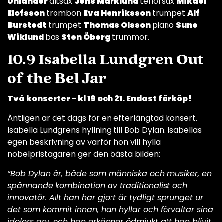
Uhlander
altsax
Jens Marklund
tenorsax
Mikael
Elofsson
trombon
Eva Henriksson
trumpet
Alf
Burstedt
trumpet
Thomas Olsson
piano
Sune
Wiklund
bas
Sten Öberg
trummor.
10.9 Isabella Lundgren Out
of the Bel Jar
Två konserter - kl 19 och 21. Endast förköp!
Äntligen är det dags för en efterlängtad konsert.
Isabella Lundgrens hyllning till Bob Dylan. Isabellas
egen beskrivning av varför hon vill hylla
nobelpristagaren ger den bästa bilden:
”Bob Dylan är, både som människa och musiker, en
spännande kombination av traditionalist och
innovatör. Allt han har gjort är tydligt sprunget ur
det som kommit innan, han hyllar och förvaltar sina
idolers arv, och han erkänner ödmjukt att han blivit