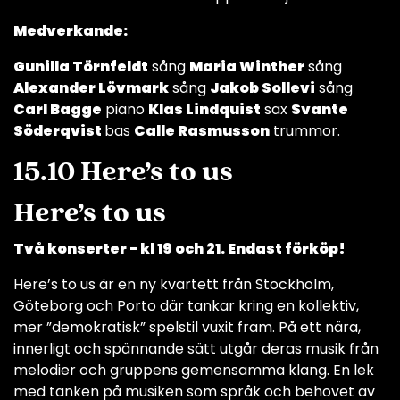
Medverkande:
Gunilla Törnfeldt
sång
Maria Winther
sång
Alexander Lövmark
sång
Jakob Sollevi
sång
Carl Bagge
piano
Klas Lindquist
sax
Svante
Söderqvist
bas
Calle Rasmusson
trummor.
15.10 Here’s to us
Here’s to us
Två konserter - kl 19 och 21. Endast förköp!
Here’s to us är en ny kvartett från Stockholm,
Göteborg och Porto där tankar kring en kollektiv,
mer ”demokratisk” spelstil vuxit fram. På ett nära,
innerligt och spännande sätt utgår deras musik från
melodier och gruppens gemensamma klang. En lek
med tanken på musiken som språk och behovet av