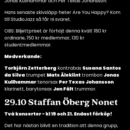
Jonas Kullhammar och Per Texas Johansson.
Hans senaste skivsläpp heter Are You Happy? Kom
till StudioJazz så får ni svaret.
OBS: Biljettpriset är förhöjt denna kväll: 180 kr
ordinarie, 150 kr medlemmar, 130 kr
studentmedlemmar.
Medverkande:
Torbjörn Zetterberg
kontrabas
Susana Santos
da Silva
trumpet
Mats Äleklint
trombon
Jonas
Kullhammar
tenorsax
Per Texas Johansson
klarinett, barytonsax
Jon Fält
trummor.
29.10 Staffan Öberg Nonet
Två konserter - kl 19 och 21. Endast förköp!
Det har nästan blivit en tradition att denna grupp,