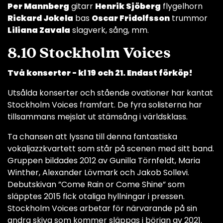
Per Mannberg
gitarr
Henrik Sjöberg
flygelhorn
Rickard Jokela
bas
Oscar Fridolfsson
trummor
Liliana Zavala
slagverk, sång, mm.
8.10 Stockholm Voices
Två konserter - kl 19 och 21. Endast förköp!
Utsålda konserter och stående ovationer har kantat
Stockholm Voices framfart. De fyra solisterna har
tillsammans mejslat ut stämsång i världsklass.
Ta chansen att lyssna till denna fantastiska
vokaljazzkvartett som står på scenen med sitt band.
Gruppen bildades 2012 av Gunilla Törnfeldt, Maria
Winther, Alexander Lövmark och Jakob Sollevi.
Debutskivan ”Come Rain or Come Shine” som
släpptes 2015 fick otaliga hyllningar i pressen.
Stockholm Voices arbetar för närvarande på sin
andra skiva som kommer släppas i början av 2021.