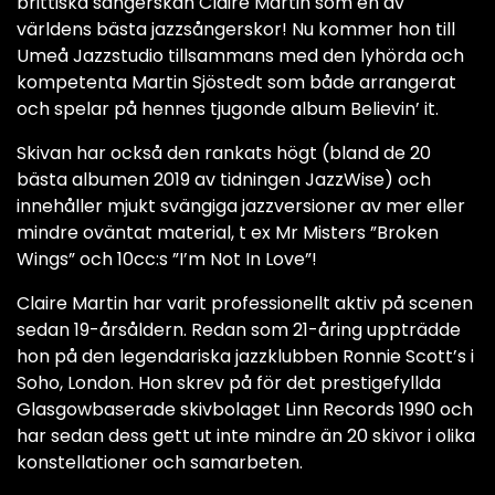
brittiska sångerskan Claire Martin som en av
världens bästa jazzsångerskor! Nu kommer hon till
Umeå Jazzstudio tillsammans med den lyhörda och
kompetenta Martin Sjöstedt som både arrangerat
och spelar på hennes tjugonde album Believin’ it.
Skivan har också den rankats högt (bland de 20
bästa albumen 2019 av tidningen JazzWise) och
innehåller mjukt svängiga jazzversioner av mer eller
mindre oväntat material, t ex Mr Misters ”Broken
Wings” och 10cc:s ”I’m Not In Love”!
Claire Martin har varit professionellt aktiv på scenen
sedan 19-årsåldern. Redan som 21-åring uppträdde
hon på den legendariska jazzklubben Ronnie Scott’s i
Soho, London. Hon skrev på för det prestigefyllda
Glasgowbaserade skivbolaget Linn Records 1990 och
har sedan dess gett ut inte mindre än 20 skivor i olika
konstellationer och samarbeten.