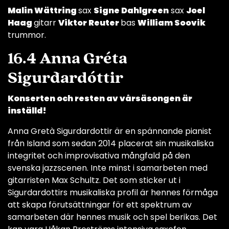
Malin Wättring
sax
Signe Dahlgreen
sax
Joel
Haag
gitarr
Viktor Reuter
bas
William Soovik
trummor.
16.4 Anna Gréta
Sigurðardóttir
Konserten och resten av vårsäsongen är
inställd!
Anna Gretà Sigurdardottir är en spännande pianist
från Island som sedan 2014 placerat sin musikaliska
integritet och improvisativa mångfald på den
svenska jazzscenen. Inte minst i samarbeten med
gitarristen Max Schultz. Det som sticker ut i
Sigurdardottirs musikaliska profil är hennes förmåga
att skapa förutsättningar för ett spektrum av
samarbeten där hennes musik och spel berikas. Det