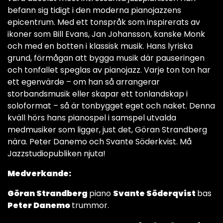
befann sig tidigt i den moderna pianojazzens
epicentrum. Med ett tonspråk som inspirerats av
ikoner som Bill Evans, Jan Johansson, kanske Monk
och med en botten i klassisk musik. Hans lyriska
grund, förmågan att bygga musik där pauseringen
och tonfallet speglas av pianojazz. Varje ton ton har
ett egenvärde – om han så arrangerar
storbandsmusik eller skapar ett tonlandskap i
soloformat – så är tonbygget eget och naket. Denna
kväll hörs hans pianospel i samspel utvalda
medmusiker som ligger, just det, Göran Strandberg
nära. Peter Danemo och Svante Söderkvist. Må
Jazzstudiopubliken njuta!
Medverkande:
Göran Strandberg
piano
Svante Söderqvist
bas
Peter Danemo
trummor.