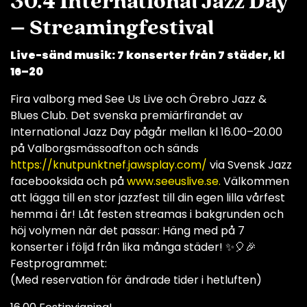
30.4 International Jazz Day
– Streamingfestival
Live-sänd musik: 7 konserter från 7 städer, kl
16–20
Fira valborg med See Us Live och Örebro Jazz &
Blues Club. Det svenska premiärfirandet av
International Jazz Day pågår mellan kl 16.00–20.00
på Valborgsmässoafton och sänds
https://knutpunktnef.jawsplay.com/
via Svensk Jazz
facebooksida och på
www.seeuslive.se.
Välkommen
att lägga till en stor jazzfest till din egen lilla vårfest
hemma i år! Låt festen streamas i bakgrunden och
höj volymen när det passar: Häng med på 7
konserter i följd från lika många städer! ✨🎈🎉
Festprogrammet:
(Med reservation för ändrade tider i hetluften)