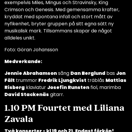
exempelvis Miles, Mingus och Stravinsky, King
Crimson och Genesis. Med gemensamma krafter,
kryddat med spontana infall och stort mått av
nyfikenhet, bryter gruppen på sitt egna sätt ny
musikalisk mark. Tillsammans skapar de något
alldeles unikt.
Foto: Göran Johansson
Medverkande:
Jennie Abrahamson
sång
Dan Berglund
bas
Jon
Fält
trummor
Fredrik Ljungkvist
träblås
Mattias
Risberg
klaviatur
Josefin Runsten
fiol, marimba
David Stackenäs
gitarr.
1.10 PM Fourtet med Liliana
Zavala
Två konserter - kl 19 och 21. Endast förköp!