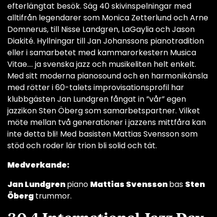
efterlängtat besök. Säg 40 skivinspelningar med
alltifrån legendarer som Monica Zetterlund och Arne
Domnerus, till Nisse Landgren, LaGaylia och Jason
Diakité. Hyllningar till Jan Johanssons pianotradition
eller i samarbetet med kammarorkestern Musica
Vitae…. ja svenska jazz och musikeliten helt enkelt.
Med sitt moderna pianosound och en harmonikänsla
med rötter i 60-talets improvisationsprofil har
klubbgästen Jan Lundgren fångat in ”vår” egen
jazzikon Sten Öberg som samarbetspartner. Vilket
möte mellan två generationer i jazzens mittfåra kan
inte detta bli! Med basisten Mattias Svensson som
stöd och roder lär trion bli solid och tät.
Medverkande:
Jan Lundgren
piano
Mattias Svensson
bas
Sten
Öberg
trummor.