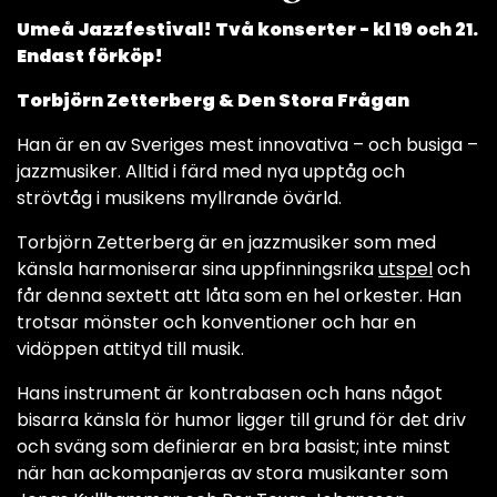
Umeå Jazzfestival! Två konserter - kl 19 och 21.
Endast förköp!
Torbjörn Zetterberg & Den Stora Frågan
Han är en av Sveriges mest innovativa – och busiga –
jazzmusiker. Alltid i färd med nya upptåg och
strövtåg i musikens myllrande övärld.
Torbjörn Zetterberg är en jazzmusiker som med
känsla harmoniserar sina uppfinningsrika
utspel
och
får denna sextett att låta som en hel orkester. Han
trotsar mönster och konventioner och har en
vidöppen attityd till musik.
Hans instrument är kontrabasen och hans något
bisarra känsla för humor ligger till grund för det driv
och sväng som definierar en bra basist; inte minst
när han ackompanjeras av stora musikanter som