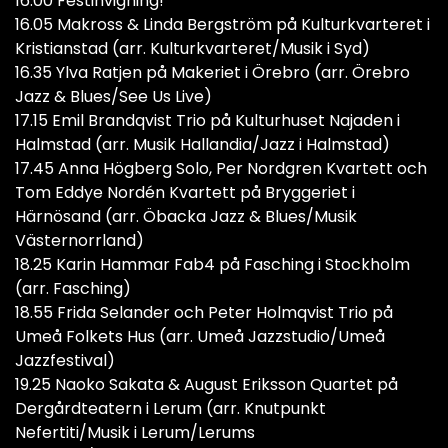
16.00 Festinvigning!
16.05 Makross & Linda Bergström på Kulturkvarteret i
Kristianstad (arr. Kulturkvarteret/Musik i Syd)
16.35 Ylva Ratjen på Makeriet i Örebro (arr. Örebro
Jazz & Blues/See Us Live)
17.15 Emil Brandqvist Trio på Kulturhuset Najaden i
Halmstad (arr. Musik Hallandia/Jazz i Halmstad)
17.45 Anna Högberg Solo, Per Nordgren Kvartett och
Tom Eddye Nordén Kvartett på Bryggeriet i
Härnösand (arr. Öbacka Jazz & Blues/Musik
Västernorrland)
18.25 Karin Hammar Fab4 på Fasching i Stockholm
(arr. Fasching)
18.55 Frida Selander och Peter Holmqvist Trio på
Umeå Folkets Hus (arr. Umeå Jazzstudio/Umeå
Jazzfestival)
19.25 Naoko Sakata & August Eriksson Quartet på
Dergårdteatern i Lerum (arr. Knutpunkt
Nefertiti/Musik i Lerum/Lerums