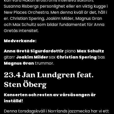
kan vara Håkan Broströms intensiva saxofon,
Susanna Risbergs personlighet eller en viktig kugge i
New Places Orchestra. Men denna kväll är det, håll i
er. Christian Spering, Joakim Milder, Magnus Gran
och Max Schultz som bildar fundamentet för Anna
Gretàs intensitet.
Medverkande:
Anna Gretà Sigurdardottir
piano
Max Schultz
gitarr
Joakim Milder
sax
Christian Spering
bas
Magnus Gran
trummor.
23.4 Jan Lundgren feat.
Sten Öberg
Konserten och resten av vårsäsongen är
inställd!
Denna torsdagskväll i Norrlands jazzmecka har vi ett