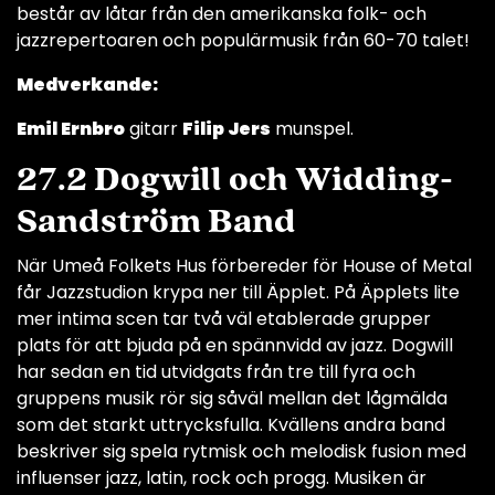
består av låtar från den amerikanska folk- och
jazzrepertoaren och populärmusik från 60-70 talet!
Medverkande:
Emil Ernbro
gitarr
Filip Jers
munspel.
27.2 Dogwill och Widding-
Sandström Band
När Umeå Folkets Hus förbereder för House of Metal
får Jazzstudion krypa ner till Äpplet. På Äpplets lite
mer intima scen tar två väl etablerade grupper
plats för att bjuda på en spännvidd av jazz. Dogwill
har sedan en tid utvidgats från tre till fyra och
gruppens musik rör sig såväl mellan det lågmälda
som det starkt uttrycksfulla. Kvällens andra band
beskriver sig spela rytmisk och melodisk fusion med
influenser jazz, latin, rock och progg. Musiken är