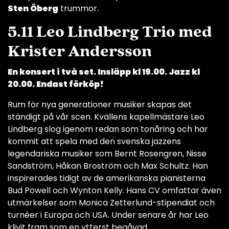
Sten Öberg
trummor.
5.11 Leo Lindberg Trio med
Krister Andersson
En konsert i två set. Insläpp kl 19.00. Jazz kl
20.00. Endast förköp!
Rum för nya generationer musiker skapas det
ständigt på vår scen. Kvällens kapellmästare Leo
Lindberg slog igenom redan som tonåring och har
kommit att spela med den svenska jazzens
legendariska musiker som Bernt Rosengren, Nisse
Sandström, Håkan Broström och Max Schultz. Han
inspirerades tidigt av de amerikanska pianisterna
Bud Powell och Wynton Kelly. Hans CV omfattar även
utmärkelser som Monica Zetterlund-stipendiat och
turnéer i Europa och USA. Under senare år har Leo
klivit fram som en ytterst begåvad