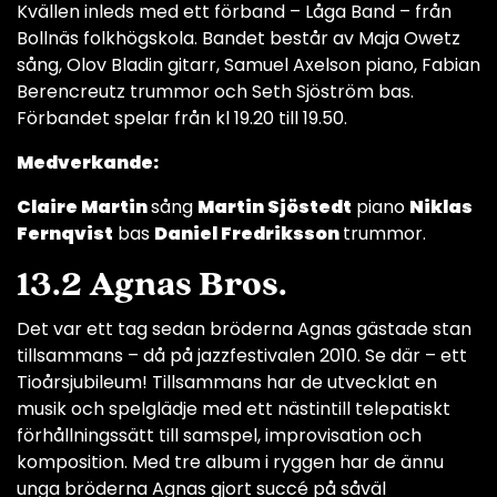
Kvällen inleds med ett förband – Låga Band – från
Bollnäs folkhögskola. Bandet består av Maja Owetz
sång, Olov Bladin gitarr, Samuel Axelson piano, Fabian
Berencreutz trummor och Seth Sjöström bas.
Förbandet spelar från kl 19.20 till 19.50.
Medverkande:
Claire Martin
sång
Martin Sjöstedt
piano
Niklas
Fernqvist
bas
Daniel Fredriksson
trummor.
13.2 Agnas Bros.
Det var ett tag sedan bröderna Agnas gästade stan
tillsammans – då på jazzfestivalen 2010. Se där – ett
Tioårsjubileum! Tillsammans har de utvecklat en
musik och spelglädje med ett nästintill telepatiskt
förhållningssätt till samspel, improvisation och
komposition. Med tre album i ryggen har de ännu
unga bröderna Agnas gjort succé på såväl