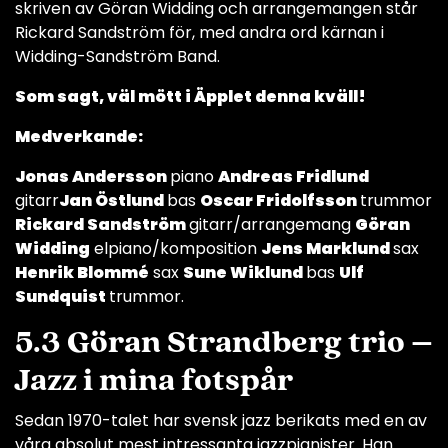
skriven av Göran Widding och arrangemangen står
Rickard Sandström för, med andra ord kärnan i
Widding-Sandström Band.
Som sagt, väl mött i Äpplet denna kväll!
Medverkande:
Jonas Andersson
piano
Andreas Fridlund
gitarr
Jan Östlund
bas
Oscar Fridolfsson
trummor
Rickard Sandström
gitarr/arrangemang
Göran
Widding
elpiano/komposition
Jens Marklund
sax
Henrik Blommé
sax
Sune Wiklund
bas
Ulf
Sundquist
trummor.
5.3 Göran Strandberg trio –
Jazz i mina fotspår
Sedan 1970-talet har svensk jazz berikats med en av
våra absolut mest intressanta jazzpianister. Han