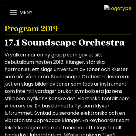
MENY
Program 2019
17.1 Soundscape Orchestra
Vi välkomnar en ny grupp som gav ut sitt
debutalbum hösten 2018. Klanger, sfäriska
harmonier, ett slags universum av toner och kluster
som når våra öron. Soundscape Orchestra levererar
just en slags bilder av toner som föds ur instrument
som inte ”till vardags” brukar symbolisera jazzens
stilleben. Nyfiken? Kanske det. Elektriska tonfält som
vi berörs av. En basklarinetts flyt som klyver
luftrummet. Syntad pulserande elektronika och en
vibrafonists upprepade klanger. En keyboardist som
leker kurragömma med tonerna i ett slags tonalt
hinderlöst laboratorium. Måste upplevas ”live”!