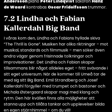
Andersson
piano
Peter Lindqvist
saxofon
Hanz
de Waard
kontrabas
Oscar Fridolfsson
trummor.
7.2 Lindha och Fabian
Kallerdahl Big Band
I våras kom den, Lindha och Fabians hyllade skiva
”The Thrill is Gone”. Musiken har olika riktningar – mot
musikal, standards och filmmusik – men söker även
andra vägar genom frisinnade tolkningar och
improvisationer. Det Lindha och Fabian skapar
tillsammans blir något alldeles eget – fritt svävande i
sitt eget universum. När de kommer till Umeå tar de
med sig sitt Big Band. Emil Strandberg och Josef
Kallerdahl förgyller med trumpet och bastoner och
Michala Østergaard skapar magi med klang och
rytm. Den här kvällen finns alla möjligheter att
stanna upp och tillåta tankar och upplevelser bilda
en egen stjärnhimmel – om du vill!