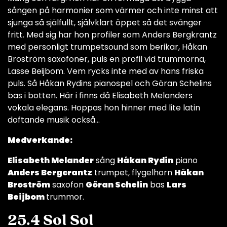
sången på harmonier som värmer och inte minst att
sjunga så själfullt, självklart öppet så det svänger
fritt. Med sig har hon profiler som Anders Bergkrantz
med personligt trumpetsound som berikar, Håkan
Broström saxofoner, puls en profil vid trummorna,
Lasse Beijbom. Vem rycks inte med av hans friska
puls. Så Håkan Rydins pianospel och Göran Schelins
bas i botten. Här i finns då Elisabeth Melanders
vokala elegans. Hoppas hon hinner med lite latin
doftande musik också…
Medverkande:
Elisabeth Melander
sång
Håkan Rydin
piano
Anders Bergcrantz
trumpet, flygelhorn
Håkan
Broström
saxofon
Göran Schelin
bas
Lars
Beijbom
trummor.
25.4 Sol Sol