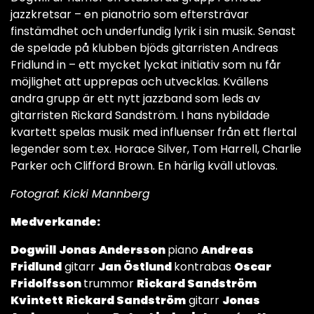
jazzkretsar – en pianotrio som eftersträvar
finstämdhet och underfundig lyrik i sin musik. Senast
de spelade på klubben bjöds gitarristen Andreas
Fridlund in – ett mycket lyckat initiativ som nu får
möjlighet att upprepas och utvecklas. Kvällens
andra grupp är ett nytt jazzband som leds av
gitarristen Rickard Sandström. I hans nybildade
kvartett spelas musik med influenser från ett flertal
legender som t.ex. Horace Silver, Tom Harrell, Charlie
Parker och Clifford Brown. En härlig kväll utlovas.
Fotograf: Kicki Mannberg
Medverkande:
Dogwill
Jonas Andersson
piano
Andreas
Fridlund
gitarr
Jan Östlund
kontrabas
Oscar
Fridolfsson
trummor
Rickard Sandström
Kvintett
Rickard Sandström
gitarr
Jonas