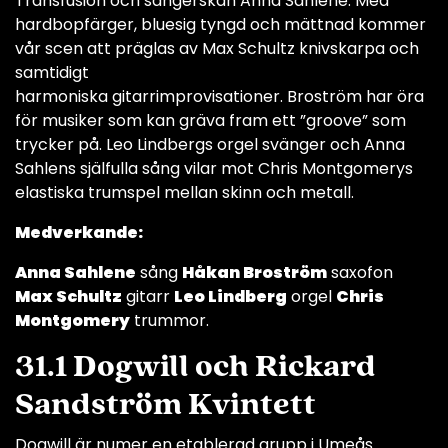
Transfusion och sångerskan Anna Sahlene. Med
hardbopfärger, bluesig tyngd och mättnad kommer
vår scen att präglas av Max Schultz knivskarpa och
samtidigt
harmoniska gitarrimprovisationer. Broström har öra
för musiker som kan gräva fram ett ”groove” som
trycker på. Leo Lindbergs orgel svänger och Anna
Sahlens själfulla sång vilar mot Chris Montgomerys
elastiska trumspel mellan skinn och metall.
Medverkande:
Anna Sahlene
sång
Håkan Broström
saxofon
Max Schultz
gitarr
Leo Lindberg
orgel
Chris
Montgomery
trummor.
31.1 Dogwill och Rickard
Sandström Kvintett
Dogwill är numer en etablerad grupp i Umeås