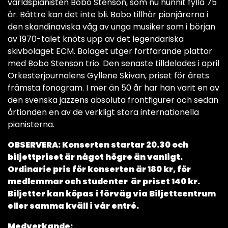
världspianisten Bobo Stenson, som nu hunnit fylla 75
år. Bättre kan det inte bli. Bobo tillhör pionjärerna i
den skandinaviska våg av unga musiker som i början
av 1970-talet knöts upp av det legendariska
skivbolaget ECM. Bolaget utger fortfarande plattor
med Bobo Stenson trio. Den senaste tilldelades i april
Orkesterjournalens Gyllene Skivan, priset för årets
främsta fonogram. I mer än 50 år har han varit en av
den svenska jazzens absoluta frontfigurer och sedan
årtionden en av de verkligt stora internationella
pianisterna.
OBSERVERA: Konserten startar 20.30 och
biljettpriset är något högre än vanligt.
Ordinarie pris för konserten är 180 kr, för
medlemmar och studenter är priset 140 kr.
Biljetter kan köpas i förväg via Biljettcentrum
eller samma kväll i vår entré.
Medverkande: