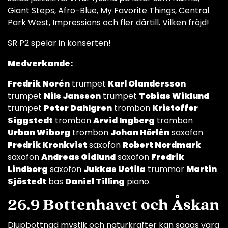
Giant Steps, Afro-Blue, My Favorite Things, Central
Park West, Impressions och fler därtill. Vilken fröjd!
SR P2 spelar in konserten!
Medverkande:
Fredrik Norén
trumpet
Karl Olandersson
trumpet
Nils Jansson
trumpet
Tobias Wiklund
trumpet
Peter Dahlgren
trombon
Kristoffer
Siggstedt
trombon
Arvid Ingberg
trombon
Urban Wiborg
trombon
Johan Hörlén
saxofon
Fredrik Kronkvist
saxofon
Robert Nordmark
saxofon
Andreas Gidlund
saxofon
Fredrik
Lindborg
saxofon
Jukkas Uotila
trummor
Martin
Sjöstedt
bas
Daniel Tilling
piano.
26.9 Bottenhavet och Åskan
Djupbottnad mystik och naturkrafter kan sägas vara