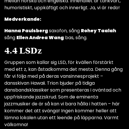
mellan norska och engelska. Innehållet är tänkvärt,
humoristiskt, uppkäftigt och innerligt. Ja, vi är redo!
Medverkande:
Hanna Paulsberg
saxofon, sång
Rohey Taalah
sång
Ellen Andrea Wang
bas, sång.
4.4 LSDz
Gruppen som kallar sig LSD, för kvällen förstärkt
med ett z, kan åstadkomma det mesta. Denna gång
får vi följa med på deras vansinnesprojekt –
dansskivan Hawaii. Trion bjuder på tidiga
dansbandsklassiker som presenteras i oväntad och
uppfriskande jazzskrud. Som de eminenta
jazzmusiker de är så kan vi bara hålla i hatten – här
kommer det att svänga! Ingen kommer heller att
lämna lokalen utan ett leende på läpparna. Varmt
välkomna!