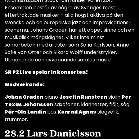
Atlantisstudion i Stockholm under våren 2017.
Ensemblen består av några av Sveriges mest
eftertraktade musiker – alla högst aktiva på den
svenska och de europeiska jazz och improvisations-
scenerna. Johans Graden har ett öppet sinne och en
musikalisk mångsidighet, vilket inte minst
samarbeten med artister som Sofia Karlsson, Anne
Sofie von Otter och Rikard Wolff understryker.
Utmanande och avväpnande sömlös musik!
SR P2 Live spelar in konserten!
Medverkande:
Johan Graden
piano
Josefin Runsteen
violin
Per
Texas Johansson
saxofoner, klarinetter, flöjt, såg
Pär-Ola Landin
bas
Konrad Agnas
slagverk,
trummor.
28.2 Lars Danielsson