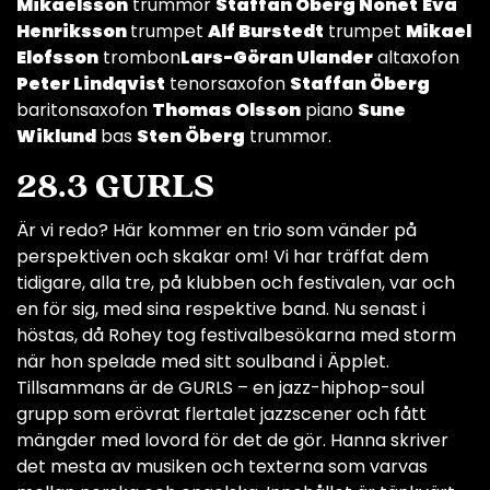
Mikaelsson
trummor
Staffan Öberg Nonet
Eva
Henriksson
trumpet
Alf Burstedt
trumpet
Mikael
Elofsson
trombon
Lars-Göran Ulander
altaxofon
Peter Lindqvist
tenorsaxofon
Staffan Öberg
baritonsaxofon
Thomas Olsson
piano
Sune
Wiklund
bas
Sten Öberg
trummor.
28.3 GURLS
Är vi redo? Här kommer en trio som vänder på
perspektiven och skakar om! Vi har träffat dem
tidigare, alla tre, på klubben och festivalen, var och
en för sig, med sina respektive band. Nu senast i
höstas, då Rohey tog festivalbesökarna med storm
när hon spelade med sitt soulband i Äpplet.
Tillsammans är de GURLS – en jazz-hiphop-soul
grupp som erövrat flertalet jazzscener och fått
mängder med lovord för det de gör. Hanna skriver
det mesta av musiken och texterna som varvas