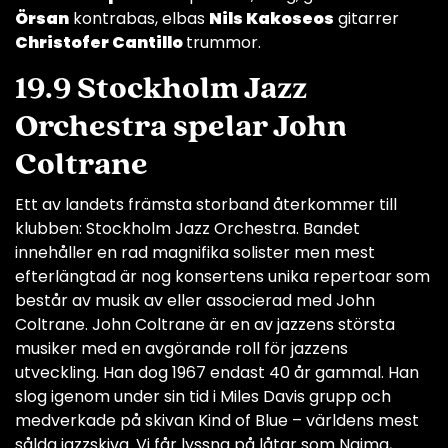
Örsan
kontrabas, elbas
Nils Kakoseos
gitarrer
Christofer Cantillo
trummor.
19.9 Stockholm Jazz
Orchestra spelar John
Coltrane
Ett av landets främsta storband återkommer till
klubben: Stockholm Jazz Orchestra. Bandet
innehåller en rad magnifika solister men mest
efterlängtad är nog konsertens unika repertoar som
består av musik av eller associerad med John
Coltrane. John Coltrane är en av jazzens största
musiker med en avgörande roll för jazzens
utveckling. Han dog 1967 endast 40 år gammal. Han
slog igenom under sin tid i Miles Davis grupp och
medverkade på skivan Kind of Blue – världens mest
sålda jazzskiva. Vi får lyssna på låtar som Naima,