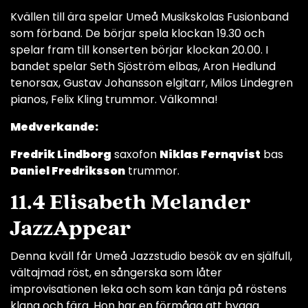
Kvällen till ära spelar Umeå Musikskolas Fusionband
som förband. De börjar spela klockan 19.30 och
spelar fram till konserten börjar klockan 20.00. I
bandet spelar Seth Sjöström elbas, Aron Hedlund
tenorsax, Gustav Johansson elgitarr, Milos Lindegren
pianos, Felix Kling trummor. Välkomna!
Medverkande:
Fredrik Lindborg
saxofon
Niklas Fernqvist
bas
Daniel Fredriksson
trummor.
11.4 Elisabeth Melander
JazzAppear
Denna kväll får Umeå Jazzstudio besök av en själfull,
vältajmad röst, en sångerska som låter
improvisationen leka och som kan tänja på röstens
klang och färg. Hon har en förmåga att bygga