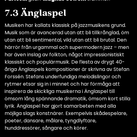
7.3 Änglaspel
Musiken har kallats klassisk på jazzmusikens grund.
Musik som är avancerad utan att bli tillkrånglad, öm
utan att bli sentimental, vild utan att bli brutal. Den
härrör från urgammal och supermodern jazz – men
har även inslag av folkton, något impressionistiskt
klassiskt och populärmusik. De flesta av drygt 40-
åriga Änglaspels kompositioner är skrivna av Stefan
Forssén. Stefans underfundiga melodislingor och
rytmer etsar sig in i minnet och har förmåga att
inspirera de skickliga musikerna i Änglaspel till
ömsom lång spännande dramatik, ömsom kort stilla
lyrik. Änglaspel har gjort samarbeten med alla
möjliga slags konstnärer. Exempelvis skådespelare,
poeter, dansare, målare, tyngdlyftare,
hunddressörer, sångare och körer.