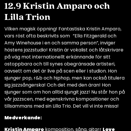
12.9 Kristin Amparo och
Lilla Trion
Vilken magisk öppning! Fantastiska Kristin Amparo,
vars röst ofta beskrivits som ”Ella Fitzgerald och
Amy Winehouse i en och samma person”, inviger
höstens jazzstudio! Kristin är vokalist och låtskrivare
på väg mot internationellt erkännande för sitt
ostoppbara och till synes obegränsade artisteri,
oavsett om det är live på scen eller i studion. Hon
sjunger pop, r&b och hiphop, men kan också titulera
sig jazzsångerska! Och det med den äran! Hon
sjunger som om hon alltid sjungit jazz! Nu står hon på
vår jazzscen, med egenskrivna kompositioner och
tillsammans med sin Lilla Trio. Det vill vi inte missa!
Medverkande:
Kristin Amparo
komposition, sång, gitarr
Love