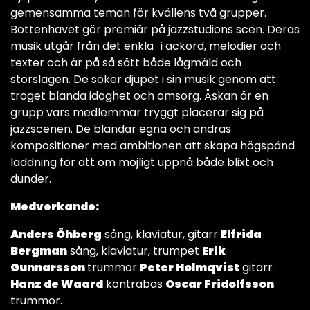
gemensamma teman för kvällens två grupper.
Bottenhavet gör premiär på jazzstudions scen. Deras
musik utgår från det enkla i ackord, melodier och
texter och är på så sätt både lågmäld och
storslagen. De söker djupet i sin musik genom att
troget blanda idoghet och omsorg. Åskan är en
grupp vars medlemmar tryggt placerar sig på
jazzscenen. De blandar egna och andras
kompositioner med ambitionen att skapa högspänd
laddning för att om möjligt uppnå både blixt och
dunder.
Medverkande:
Anders Öhberg
sång, klaviatur, gitarr
Elfrida
Bergman
sång, klaviatur, trumpet
Erik
Gunnarsson
trummor
Peter Holmqvist
gitarr
Hanz de Waard
kontrabas
Oscar Fridolfsson
trummor.