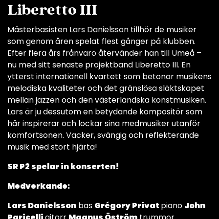
Liberetto III
Mästerbasisten Lars Danielsson tillhör de musiker
som genom åren spelat flest gånger på klubben.
Efter flera års frånvaro återvänder han till Umeå –
nu med sitt senaste projektband Liberetto III. En
ytterst internationell kvartett som betonar musikens
melodiska kvaliteter och det gränslösa släktskapet
mellan jazzen och den västerländska konstmusiken.
Lars är ju dessutom en betydande kompositör som
här inspirerar och lockar sina medmusiker utanför
komfortsonen. Vacker, svängig och reflekterande
musik med stort hjärta!
SR P2 spelar in konserten!
Medverkande:
Lars Danielsson
bas
Grégory Privat
piano
John
Paricelli
gitarr
Magnus Öström
trummor.