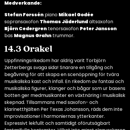
Medverkande:
Stefan Forssén
piano
Mikael Godée
sopransaxofon
Thomas Jäderlund
altsaxofon
Björn Cedergren
tenorsaxofon
Peter Jansson
bas
Magnus Grahn
trummor.
14.3 Orakel
Uppfinningsrikedom har aldrig varit Torbjörn
Zetterbergs svaga sida! Snarare en tillgång och
begåvning för att skapa en scenöppning för tvära
musikaliska kast och infall. En rikedom av fantasi och
musikaliska figurer, klanger och bågar som ur basens
botten ger medmusikanter en växtnäring i musikalisk
skepnad. Tillsammans med saxofon- och
klarinetthjälten Per Texas Johansson, räds dem inte
improvisationer i harmoniernas ytterkanter.
Expressivt lekfullt och samtidigt oförutsägbart