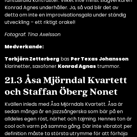
fantasifulla kontraster. Vilket inte minst slagverkaren
Konrad Agnes underhåller. Ja, så vad blir det av
detta om inte en improvisationsgala under ständig
utveckling – ett riktigt orakel!
Fotograf: Tina Axelsson
Medverkande:
Torbjörn Zetterberg
bas
Per Texas Johansson
klarinetter, saxofoner
Konrad Agnas
trummor.
21.3 Åsa Mjörndal Kvartett
och Staffan Öberg Nonet
Kvällen inleds med Åsa Mjörndals Kvartett. Åsa är
sedan många år en jazzsångerska som bär på en
alldeles egen röst, närhet och tajming. Hennes ton är
cool och varm på samma gång. Där inte vibratot per
definition måste ta största utrymme för att förhöja