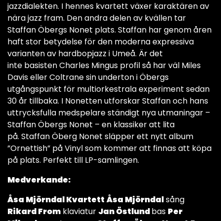
jazzdialekten. I hennes kvartett växer karaktären av
nära jazz fram. Den andra delen av kvällen tar
Staffan Öbergs Nonet plats. Staffan har genom åren
haft stor betydelse för den moderna expressiva
varianten av hardbopjazz i Umeå. Är det
inte basisten Charles Mingus profil så har väl Miles
Davis eller Coltrane sin underton i Öbergs
utgångspunkt för multiorkestrala experiment sedan
30 år tillbaka. I Nonetten utforskar Staffan och hans
uttrycksfulla medspelare ständigt nya utmaningar –
Staffan Öbergs Nonet – en klassiker att lita
på. Staffan Öberg Nonet släpper ett nytt album
”Ornettish” på Vinyl som kommer att finnas att köpa
på plats. Perfekt till LP-samlingen.
Medverkande:
Åsa Mjörndal Kvartett
Åsa Mjörndal
sång
Rikard From
klaviatur
Jan Östlund
bas
Per