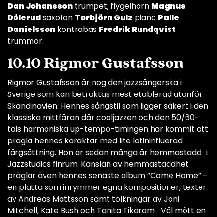
Dan Johansson
trumpet, flygelhorn
Magnus
Dölerud
saxofon
Torbjörn Gulz
piano
Palle
Danielsson
kontrabas
Fredrik Rundqvist
trummor.
10.10 Rigmor Gustafsson
Rigmor Gustafsson är nog den jazzsångerska i
Sverige som kan betraktas mest etablerad utanför
Skandinavien. Hennes sångstil som ligger säkert i den
klassiska mittfåran där cooljazzen och den 50/60-
tals harmoniska up-tempo-timingen har kommit att
prägla hennes karaktär med lite latininfluerad
färgsättning. Hon är sedan många år hemmastadd i
Jazzstudios finrum. Känslan av hemmastaddhet
präglar även hennes senaste album ”Come Home” –
en platta som inrymmer egna kompositioner, texter
av Andreas Mattsson samt tolkningar av Joni
Mitchell, Kate Bush och Tanita Tikaram. Väl mött en