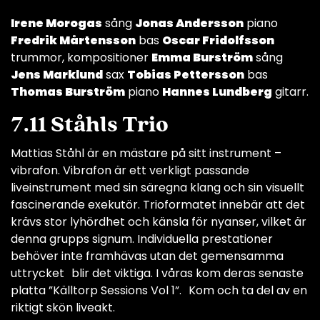
Irene Morogas
sång
Jonas Andersson
piano
Fredrik Mårtensson
bas
Oscar Fridolfsson
trummor, kompositioner
Emma Burström
sång
Jens Marklund
sax
Tobias Pettersson
bas
Thomas Burström
piano
Hannes Lundberg
gitarr.
7.11 Ståhls Trio
Mattias Ståhl är en mästare på sitt instrument –
vibrafon. Vibrafon är ett verkligt passande
liveinstrument med sin säregna klang och sin visuellt
fascinerande exekutör. Trioformatet innebär att det
krävs stor lyhördhet och känsla för nyanser, vilket är
denna grupps signum. Individuella prestationer
behöver inte framhävas utan det gemensamma
uttrycket blir det viktiga. I våras kom deras senaste
platta ”Källtorp Sessions Vol 1”. Kom och ta del av en
riktigt skön liveakt.